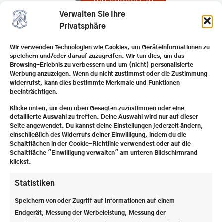
Ich stimme zu
Gesamtleiter
Sebastian Ziegler
über Levi Umhau:
Verwalten Sie Ihre
Privatsphäre
»Levi ist seit der fünften Klasse bei uns und setzt
eine Familientradition fort – auch sein Onkel war
Wir verwenden Technologien wie Cookies, um Geräteinformationen zu
schon Steiner. Er ist eine charmante Mischung aus
speichern und/oder darauf zuzugreifen. Wir tun dies, um das
Browsing-Erlebnis zu verbessern und um (nicht) personalisierte
witziger Verschmitztheit und Schlauheit; früher
Werbung anzuzeigen. Wenn du nicht zustimmst oder die Zustimmung
hätte man gesagt „er hat den Schalk im Nacken“. Die
widerrufst, kann dies bestimmte Merkmale und Funktionen
Schule macht ihm keine allzu große Mühe, auch
beeinträchtigen.
wenn er noch viel besser sein könnte… Uns
Klicke unten, um dem oben Gesagten zuzustimmen oder eine
verbindet über all die Zeit hinweg eine herzliche und
detaillierte Auswahl zu treffen. Deine Auswahl wird nur auf dieser
Seite angewendet. Du kannst deine Einstellungen jederzeit ändern,
vertrauensvolle Beziehung, und ich lache immer gern
einschließlich des Widerrufs deiner Einwilligung, indem du die
mit ihm, auch wenn er manchmal wieder nicht nach
Schaltflächen in der Cookie-Richtlinie verwendest oder auf die
Schema F agiert hat. Wenn er dann nächstes Jahr
Schaltfläche "Einwilligung verwalten" am unteren Bildschirmrand
klickst.
sein Abi gemacht haben wird, wird er mir
hier sehr fehlen.«
Statistiken
Speichern von oder Zugriff auf Informationen auf einem
Endgerät, Messung der Werbeleistung, Messung der