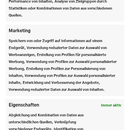
Performance von Inhalten, Analyse von Zielgruppen durch
Statistiken oder Kombinationen von Daten aus verschiedenen
Quellen.
Marketing
Speichern von oder Zugriff auf Informationen auf einem
Endgerät, Verwendung reduzierter Daten zur Auswahl von
Werbeanzeigen, Erstellung von Profilen für personalisierte
Werbung, Verwendung von Profilen zur Auswahl personalisierter
Werbung, Erstellung von Profilen zur Personalisierung von
Inhalten, Verwendung von Profilen zur Auswahl personalisierter
Inhalte, Entwicklung und Verbesserung der Angebote,
Welches ist dein Lieblingsfach?
Verwendung reduzierter Daten zur Auswahl von Inhalten.
»Latein – klingt trocken, aber ich liebe es, wie viel
man dabei über Sprache, Denken und Geschichte
Eigenschaften
Immer aktiv
lernt.«
Abgleichung und Kombination von Daten aus
Was ist deine Lieblingsveranstaltung im
unterschiedlichen Quellen, Verknüpfung
Steinerkalender?
verschiedener Endgeräte, Identifikation von