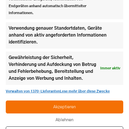
»Meine Lieblingsveranstaltung ist das Brauereifest,
Endgeräten anhand automatisch übermittelter
das traditionell im Anschluss an unseren Waldlauf
Informationen.
stattfindet. Ich mag die Atmosphäre sehr – viele
Menschen kommen nach Stein, und auf dem
Verwendung genauer Standortdaten, Geräte
gesamten Schlossgelände gibt es zahlreiche Essens-
anhand von aktiv angeforderten Informationen
und Getränkestände. Besonders legendär ist dabei
identifizieren.
der Räucherfisch von Herrn Koch.
«
Wie hat dich Stein in deiner persönlichen
Gewährleistung der Sicherheit,
Entwicklung gefördert?
Verhinderung und Aufdeckung von Betrug
Immer aktiv
»
Da ich seit der 5. Klasse in Stein lebe, bin ich hier
und Fehlerbehebung, Bereitstellung und
tatsächlich aufgewachsen. Diese lange Zeit hat mich
Anzeige von Werbung und Inhalten.
natürlich stark geprägt und wesentlich dazu
beigetragen, der Mensch zu werden, der ich heute
Verwalten von 1370-Lieferanten
Lese mehr über diese Zwecke
bin.
«
Akzeptieren
Ablehnen