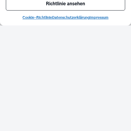
Richtlinie ansehen
Cookie-Richtlinie
Datenschutzerklärung
Impressum
Oberstufenkoordinator
Daniel Glotz
über Levi
Umhau:
»Levi ist ein prima Steiner. Seine Begeisterung und
sein Engagement in Geographie sind stets
beeindruckend. Darüber hinaus schätze ich seine
durchweg höfliche Art und die Tatsache, dass er
immer einen lustigen Spruch auf Lager hat, was die